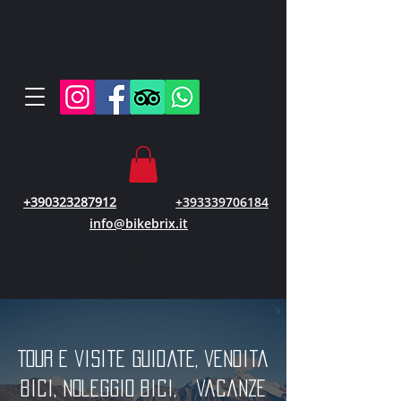
+390323287912
+393339706184
info@bikebrix.it
Tour e visite guidate, vendita
bici, noleggio bici, vacanze