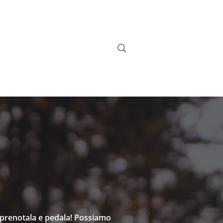
info@bikebrix.it
+393339706184
Novità
Contatti
+390323287912
i, prenotala e pedala! Possiamo