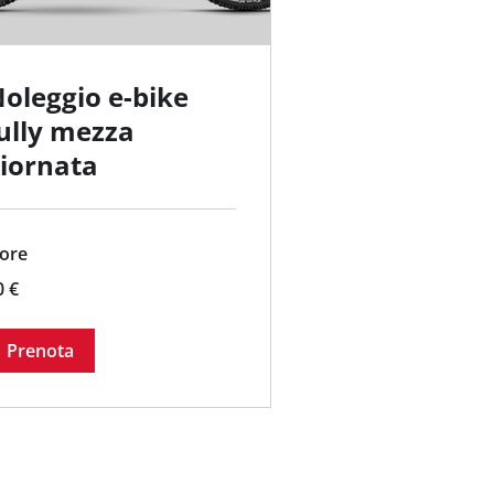
oleggio e-bike
ully mezza
iornata
 ore
0 €
ro
Prenota