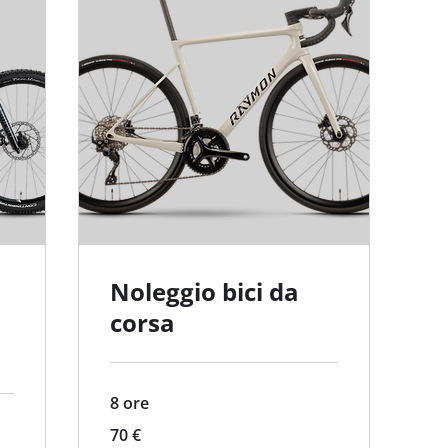
Noleggio bici da
corsa
8 ore
70
70 €
euro