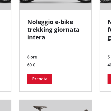
Noleggio e-bike
N
trekking giornata
f
intera
g
8 ore
5
60
40
60 €
4
euro
eu
Prenota