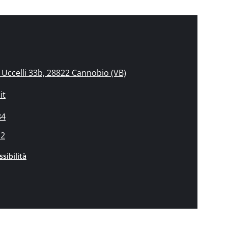
Uccelli 33b, 28822 Cannobio (VB)
it
84
12
sibilità