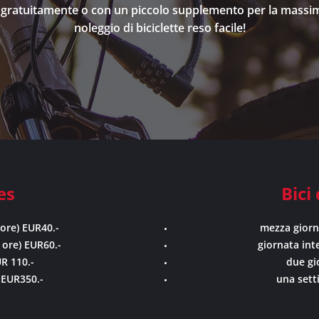
el gratuitamente o con un piccolo supplemento per la mass
noleggio di biciclette reso facile!
es
Bici
ore) EUR40.-
mezza giorn
 ore) EUR60.-
giornata int
R 110.-
due gi
 EUR350.-
una sett