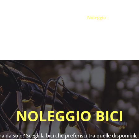
Home
Bike Shop
Tour guidati
Noleggio
Servizi
NOLEGGIO BICI
a da solo? Scegli la bici che preferisci tra quelle disponibil