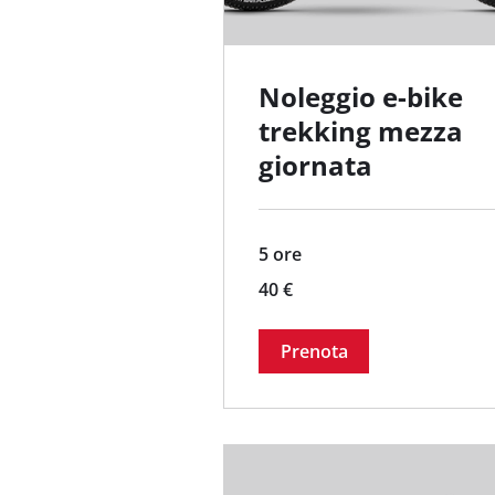
Noleggio e-bike
trekking mezza
giornata
5 ore
40
40 €
euro
Prenota