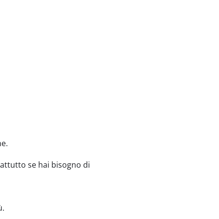
ne.
rattutto se hai bisogno di
ù.