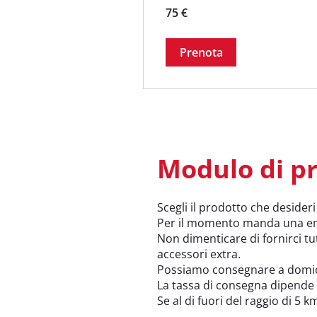
75
75 €
euro
Prenota
Modulo di p
Scegli il prodotto che desider
Per il momento manda una em
Non dimenticare di fornirci tut
accessori extra.
​Possiamo consegnare a domici
La tassa di consegna dipende 
Se al di fuori del raggio di 5