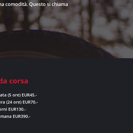
ima comodità. Questo si chiama
 da corsa
ata (5 ore) EUR45.-
era (24 ore) EUR70.-
orni EUR130.-
imana EUR390.-