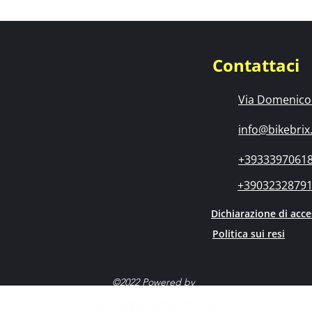
Contattaci
Via Domenico 
info@bikebrix.
+3933397061
+3903232879
Dichiarazione di acces
Politica sui resi
©2022 Powered by