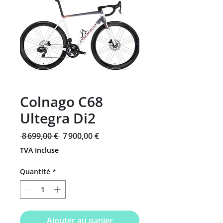
Colnago C68
Ultegra Di2
Prix
Prix
 8 699,00 € 
7 900,00 €
original
promotionnel
TVA Incluse
Quantité
*
Ajouter au panier