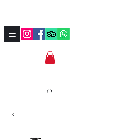
+390323287912
+393339706184
info@bikebrix.it