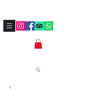
+390323287912
+393339706184
info@bikebrix.it