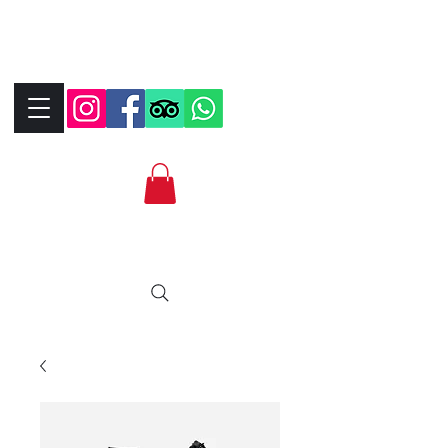
+390323287912
+393339706184
info@bikebrix.it