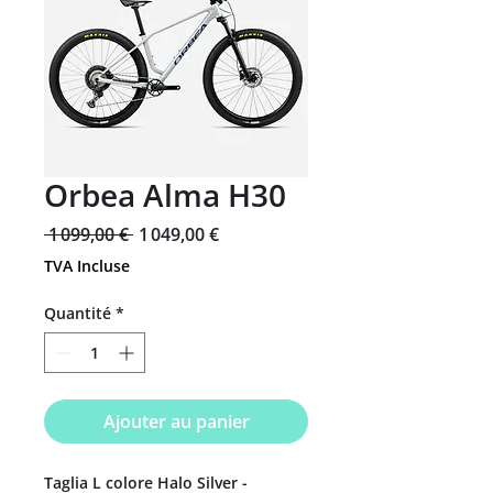
Orbea Alma H30
Prix
Prix
 1 099,00 € 
1 049,00 €
original
promotionnel
TVA Incluse
Quantité
*
Ajouter au panier
Taglia L colore Halo Silver -