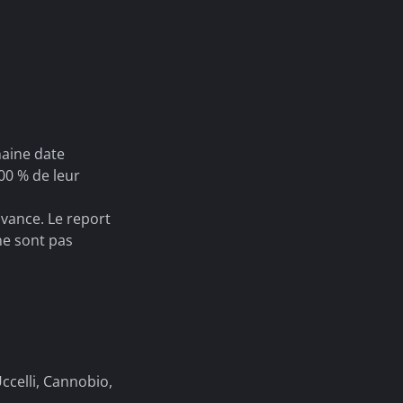
haine date
00 % de leur
avance. Le report
ne sont pas
Uccelli, Cannobio,