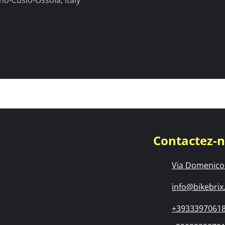
no-Cusio-Ossola, Italy
Contactez-
Via Domenico 
info@bikebrix.
+3933397061