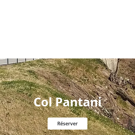
Maison
About
Bike Shop
Visites guidées
De locati
Col Pantani
Réserver