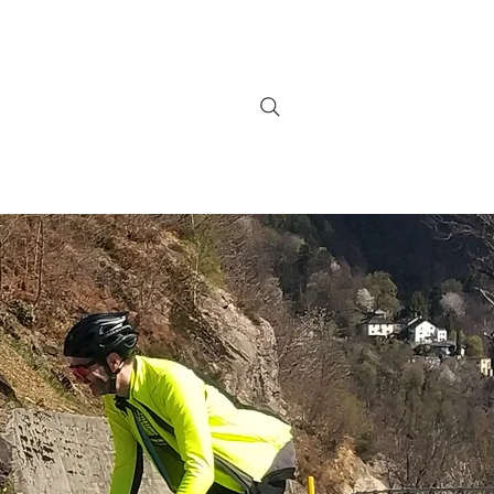
info@bikebrix.it
+393339706184
on
Servizi
Nouveauté
Contatti
Search Results
+390323287912