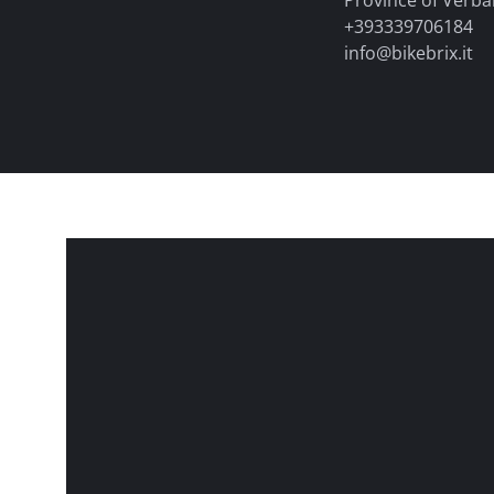
Province of Verba
+393339706184
info@bikebrix.it