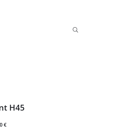
info@bikebrix.it
+393339706184
Novità
Contatti
+390323287912
nt H45
Prezzo
0 €
e
scontato