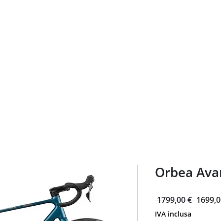
Home
Bike Shop
Tour guidati
Noleggio
Servizi
Orbea Ava
Prezzo
 1799,00 € 
1699,0
regolar
IVA inclusa