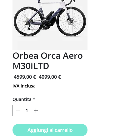
Orbea Orca Aero
M30iLTD
Prezzo
Prezzo
 4599,00 € 
4099,00 €
regolare
scontato
IVA inclusa
Quantità
*
Aggiungi al carrello