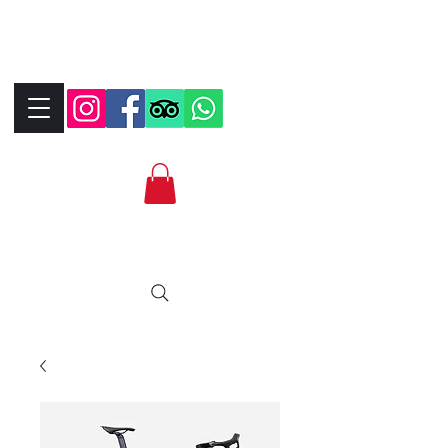
+390323287912
+393339706184
info@bikebrix.it