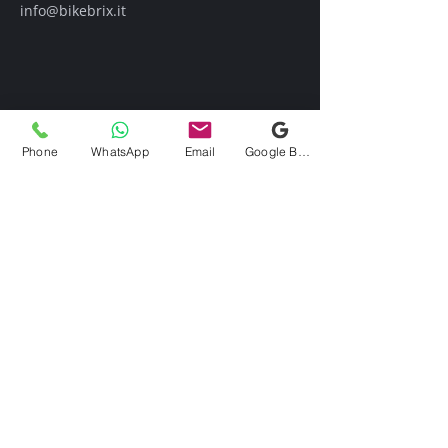
info@bikebrix.it
Phone
WhatsApp
Email
Google Business Profile
Contattaci