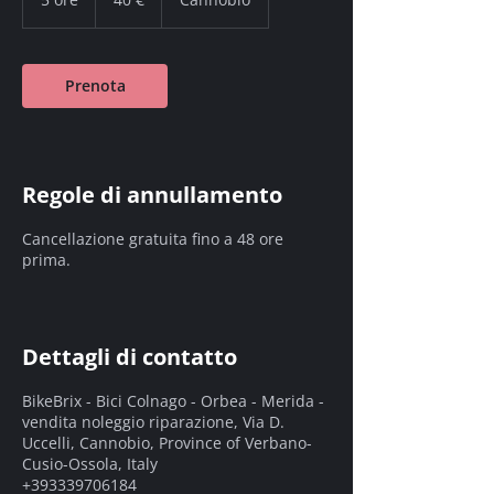
o
r
e
Prenota
Regole di annullamento
Cancellazione gratuita fino a 48 ore
prima.
Dettagli di contatto
BikeBrix - Bici Colnago - Orbea - Merida -
vendita noleggio riparazione, Via D.
Uccelli, Cannobio, Province of Verbano-
Cusio-Ossola, Italy
+393339706184