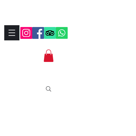
+390323287912
+393339706184
info@bikebrix.it