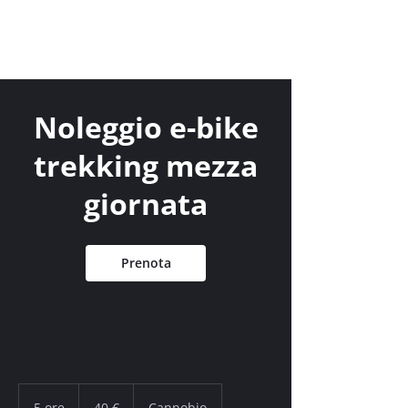
Noleggio e-bike
trekking mezza
giornata
Prenota
40
euro
5 ore
5
40 €
Cannobio