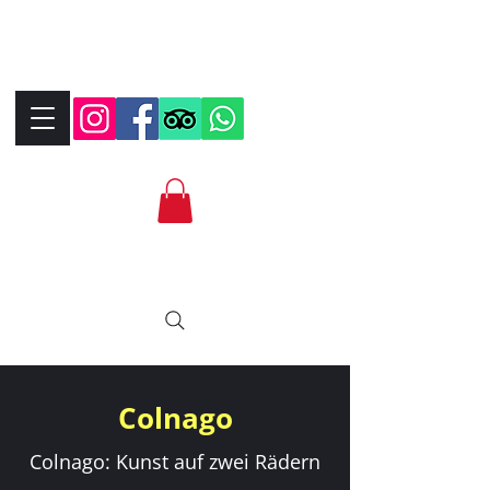
+390323287912
+393339706184
info@bikebrix.it
Colnago
Colnago: Kunst auf zwei Rädern