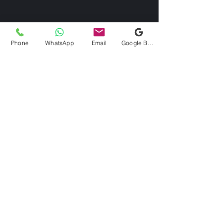
Phone
WhatsApp
Email
Google Business Profile
Kontaktieren Sie uns
Via Domenico Uccelli 33b, 28822
Cannobio (VB)
info@bikebrix.it
+393339706184
+390323287912
Erklärung zur Barrierefreiheit
Politica sui resi
©2022 Unterstützt
von