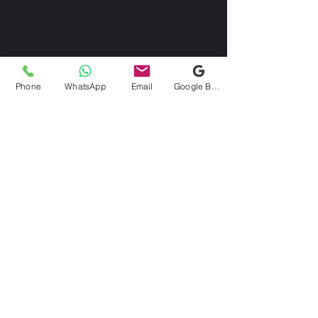
Phone
WhatsApp
Email
Google Business Profile
Kontaktieren Sie uns
Via Domenico Uccelli 33b, 28822
Cannobio (VB)
info@bikebrix.it
+393339706184
+390323287912
Erklärung zur Barrierefreiheit
Politica sui resi