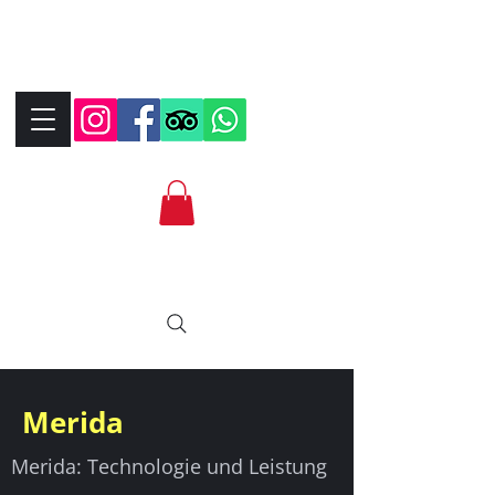
+390323287912
+393339706184
info@bikebrix.it
Merida
Merida: Technologie und Leistung