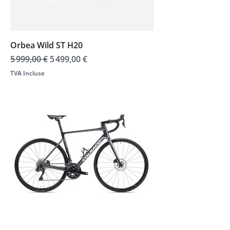
Orbea Wild ST H20
Prix original
Prix promotionnel
5 999,00 €
5 499,00 €
TVA Incluse