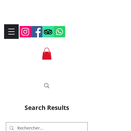
+390323287912
+393339706184
info@bikebrix.it
Search Results