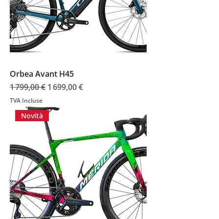
Orbea Avant H45
Prix original
Prix promotionnel
1 799,00 €
1 699,00 €
TVA Incluse
Novità