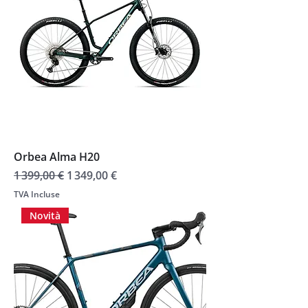
Orbea Alma H20
Prix original
Prix promotionnel
1 399,00 €
1 349,00 €
TVA Incluse
Novità