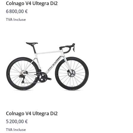
Colnago V4 Ultegra Di2
Prix
6 800,00 €
TVA Incluse
Colnago V4 Ultegra Di2
Prix
5 200,00 €
TVA Incluse