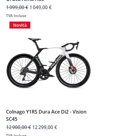
Prix original
Prix promotionnel
1 099,00 €
1 049,00 €
TVA Incluse
Novità
Colnago Y1RS Dura Ace Di2 - Vision
SC45
Prix original
Prix promotionnel
12 900,00 €
12 299,00 €
TVA Incluse