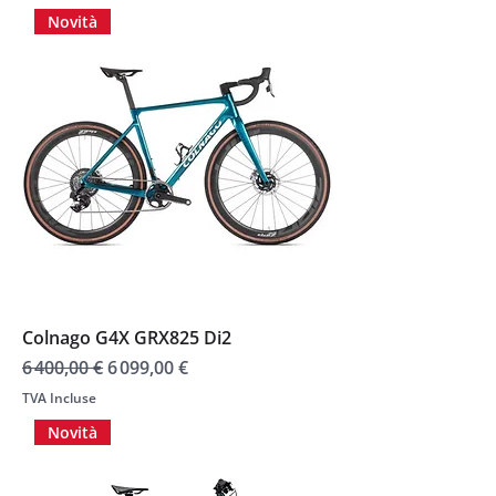
Novità
Colnago G4X GRX825 Di2
Prix original
Prix promotionnel
6 400,00 €
6 099,00 €
TVA Incluse
Novità