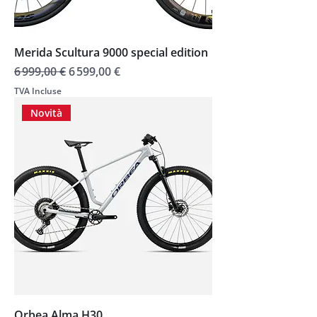
Merida Scultura 9000 special edition
Prix original
Prix promotionnel
6 999,00 €
6 599,00 €
TVA Incluse
Novità
Orbea Alma H30