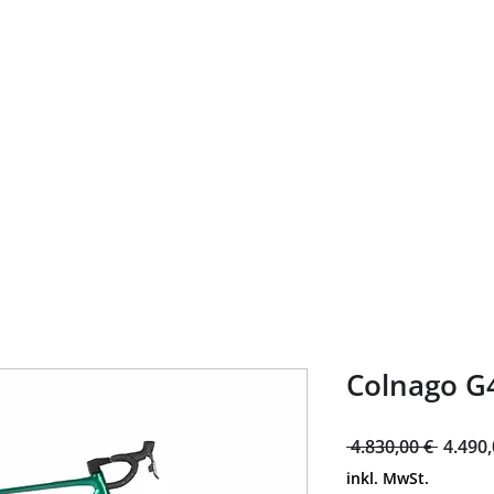
Heim
About
Bike Shop
Geführte Touren
Vermietun
Colnago G
Standa
 4.830,00 € 
4.490,
inkl. MwSt.