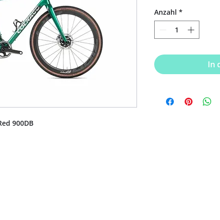
Anzahl
*
In
 Red 900DB