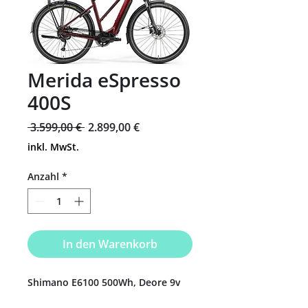
Merida eSpresso
400S
Standardpreis
Sale-
 3.599,00 € 
2.899,00 €
Preis
inkl. MwSt.
Anzahl
*
In den Warenkorb
Shimano E6100 500Wh, Deore 9v