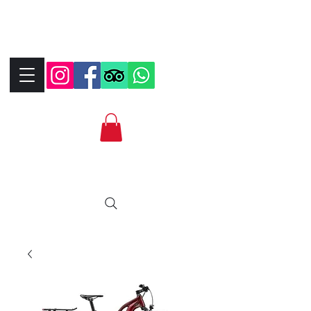
+390323287912
+393339706184
info@bikebrix.it