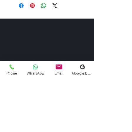
Phone
WhatsApp
Email
Google Business Profile
Kontaktieren Sie uns
Via Domenico Uccelli 33b, 28822
Cannobio (VB)