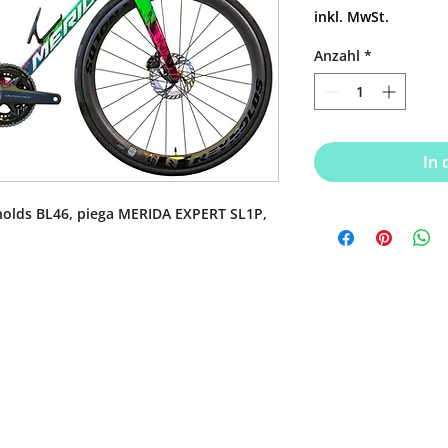
inkl. MwSt.
Anzahl
*
In
nolds BL46, piega MERIDA EXPERT SL1P,