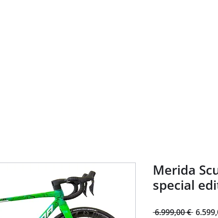
Heim
About
Bike Shop
Geführte Touren
Vermietun
Merida Scu
special edi
Standa
 6.999,00 € 
6.599,