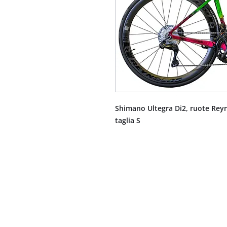
Shimano Ultegra Di2, ruote Rey
taglia S