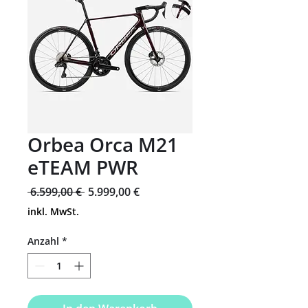
Orbea Orca M21
eTEAM PWR
Standardpreis
Sale-
 6.599,00 € 
5.999,00 €
Preis
inkl. MwSt.
Anzahl
*